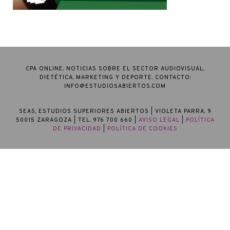
CPA ONLINE. NOTICIAS SOBRE EL SECTOR AUDIOVISUAL,
DIETÉTICA, MARKETING Y DEPORTE. CONTACTO:
INFO@ESTUDIOSABIERTOS.COM
SEAS, ESTUDIOS SUPERIORES ABIERTOS
| VIOLETA PARRA, 9
50015 ZARAGOZA | TEL. 976 700 660 |
AVISO LEGAL
|
POLÍTICA
DE PRIVACIDAD
|
POLÍTICA DE COOKIES