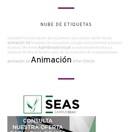
NUBE DE ETIQUETAS
actividad física
32 edición de los premios Goya
adobe
Adolfo García
animación 2d
Academia de innovadores Google
adobe premiere
actuación
Agenda audiovisual
Alumnos CPA Online
acondicionamiento físico a
distancia
3D Wire
Al Pachino
actor de voz
android tv
3D
acompañamiento
Animación
animación 3d
After Effects