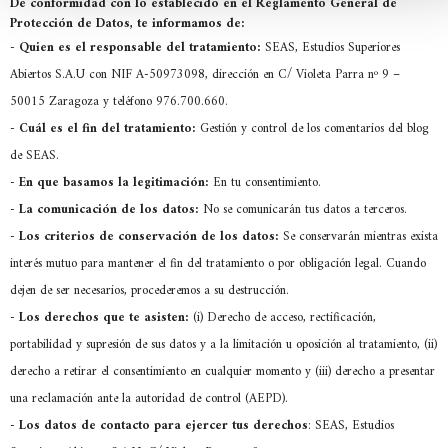
De conformidad con lo establecido en el Reglamento General de
Protección de Datos, te informamos de:
-
Quien es el responsable del tratamiento:
SEAS, Estudios Superiores
Abiertos S.A.U con NIF A-50973098, dirección en C/ Violeta Parra nº 9 –
50015 Zaragoza y teléfono 976.700.660.
-
Cuál es el fin del tratamiento:
Gestión y control de los comentarios del blog
de SEAS.
-
En que basamos la legitimación:
En tu consentimiento.
-
La comunicación de los datos:
No se comunicarán tus datos a terceros.
-
Los criterios de conservación de los datos:
Se conservarán mientras exista
interés mutuo para mantener el fin del tratamiento o por obligación legal. Cuando
dejen de ser necesarios, procederemos a su destrucción.
-
Los derechos que te asisten:
(i) Derecho de acceso, rectificación,
portabilidad y supresión de sus datos y a la limitación u oposición al tratamiento, (ii)
derecho a retirar el consentimiento en cualquier momento y (iii) derecho a presentar
una reclamación ante la autoridad de control (AEPD).
- Los datos de contacto para ejercer tus derechos
: SEAS, Estudios