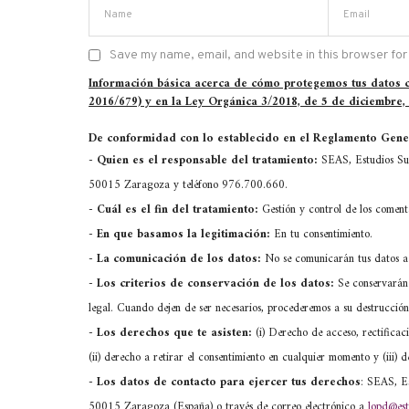
Save my name, email, and website in this browser for
Información básica acerca de cómo protegemos tus datos
2016/679) y en la Ley Orgánica 3/2018, de 5 de diciembre,
De conformidad con lo establecido en el Reglamento Gener
-
Quien es el responsable del tratamiento:
SEAS, Estudios Sup
50015 Zaragoza y teléfono 976.700.660.
-
Cuál es el fin del tratamiento:
Gestión y control de los comen
-
En que basamos la legitimación:
En tu consentimiento.
-
La comunicación de los datos:
No se comunicarán tus datos a 
-
Los criterios de conservación de los datos:
Se conservarán 
legal. Cuando dejen de ser necesarios, procederemos a su destrucción
-
Los derechos que te asisten:
(i) Derecho de acceso, rectificaci
(ii) derecho a retirar el consentimiento en cualquier momento y (iii
- Los datos de contacto para ejercer tus derechos
: SEAS, Es
50015 Zaragoza (España) o través de correo electrónico a
lopd@est