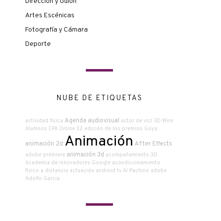
Dirección y Guión
Artes Escénicas
Fotografía y Cámara
Deporte
NUBE DE ETIQUETAS
Agenda audiovisual
actividad física
actor de voz
3D Wire
Alumnos CPA Online
32 edición de los premios Goya
Animación
animación 2d
After Effects
animación 3d
adobe premiere
acompañamiento
3D
Academia de innovadores Google
acondicionamiento
físico a distancia
actuación
android tv
Al Pachino
adobe
Adolfo García