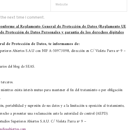
 the next time I comment.
 conforme al Reglamento General de Protección de Datos (Reglamento UE
 de Protección de Datos Personales y garantía de los derechos digitales
al de Protección de Datos, te informamos de:
eriores Abiertos S.A.U con NIF A-50973098, dirección en C/ Violeta Parra nº 9 –
tarios del blog de SEAS.
terceros.
mientras exista interés mutuo para mantener el fin del tratamiento o por obligación
.
ón, portabilidad y supresión de sus datos y a la limitación u oposición al tratamiento,
) derecho a presentar una reclamación ante la autoridad de control (AEPD).
tudios Superiores Abiertos S.A.U. C/ Violeta Parra nº 9 –
udiosabiertos.com