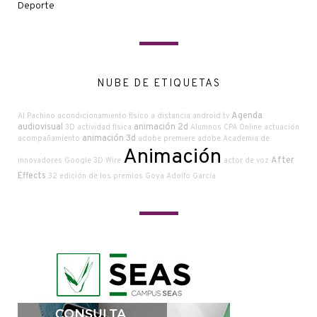
Deporte
NUBE DE ETIQUETAS
Agenda
Al Pachino
acondicionamiento físico a distancia
android tv
audiovisual
animación 2d
3D
actividad física
Alumnos CPA Online
actuación
animación 3d
acompañamiento
adobe premiere
adobe
Academia de
Animación
After
innovadores Google
3D Wire
actor de voz
Effects
32 edición de los premios Goya
Adolfo García