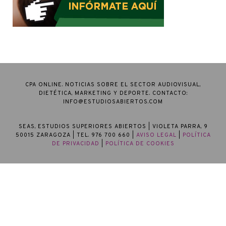
CPA ONLINE. NOTICIAS SOBRE EL SECTOR AUDIOVISUAL,
DIETÉTICA, MARKETING Y DEPORTE. CONTACTO:
INFO@ESTUDIOSABIERTOS.COM
SEAS, ESTUDIOS SUPERIORES ABIERTOS
| VIOLETA PARRA, 9
50015 ZARAGOZA | TEL. 976 700 660 |
AVISO LEGAL
|
POLÍTICA
DE PRIVACIDAD
|
POLÍTICA DE COOKIES