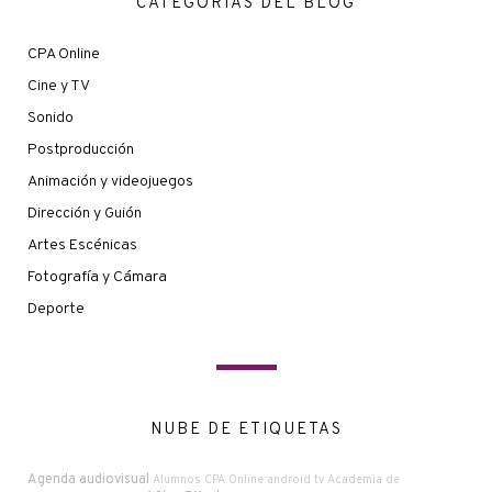
CATEGORÍAS DEL BLOG
CPA Online
Cine y TV
Sonido
Postproducción
Animación y videojuegos
Dirección y Guión
Artes Escénicas
Fotografía y Cámara
Deporte
NUBE DE ETIQUETAS
Agenda audiovisual
Alumnos CPA Online
android tv
Academia de