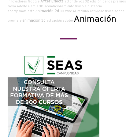
After Effects
innovadores Google
actor de voz
32 edición de los premios
Goya
Adolfo García
3D
acondicionamiento físico a distancia
animación 2d
acompañamiento
3D Wire
Al Pachino
actividad física
adobe
Animación
animación 3d
premiere
actuación
adobe