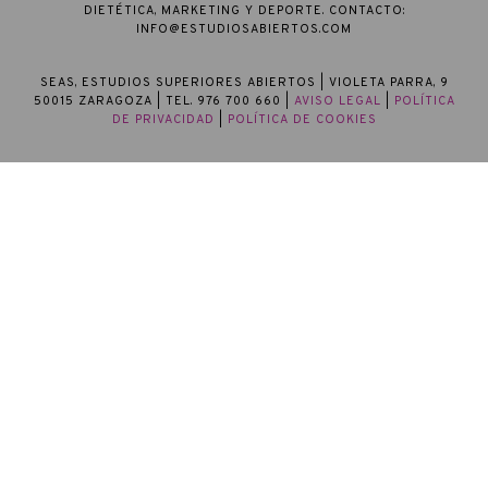
DIETÉTICA, MARKETING Y DEPORTE. CONTACTO:
INFO@ESTUDIOSABIERTOS.COM
SEAS, ESTUDIOS SUPERIORES ABIERTOS
| VIOLETA PARRA, 9
50015 ZARAGOZA | TEL. 976 700 660 |
AVISO LEGAL
|
POLÍTICA
DE PRIVACIDAD
|
POLÍTICA DE COOKIES