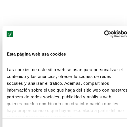
Save my name, email, and website in this browser for the next
Esta página web usa cookies
time I comment.
Información básica acerca de cómo protegemos tus datos conforme al
Las cookies de este sitio web se usan para personalizar el
Reglamento General de Protección de Datos (Reglamento UE 2016/679)
y en la Ley Orgánica 3/2018, de 5 de diciembre, de Protección de Datos
contenido y los anuncios, ofrecer funciones de redes
Personales y garantía de los derechos digitales
sociales y analizar el tráfico. Además, compartimos
información sobre el uso que haga del sitio web con nuestro
De conformidad con lo establecido en el Reglamento General de
partners de redes sociales, publicidad y análisis web,
Protección de Datos, te informamos de:
quienes pueden combinarla con otra información que les
-
Quien es el responsable del tratamiento:
SEAS, Estudios Superiores
haya proporcionado o que hayan recopilado a partir del uso
Abiertos S.A.U con NIF A-50973098, dirección en C/ Violeta Parra nº 9 –
que haya hecho de sus servicios.
50015 Zaragoza y teléfono 976.700.660.
Selección